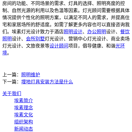
房间的功能、不同场景的需求、灯具的选择、照明亮度的控
制、自然光源的利用以及色温等因素。灯光顾问需要根据具体
情况提供个性化的照明方案，以满足不同人的需求，并提高住
宅和家居场所的舒适度。如需了解更多内容也可以直接咨询我
们。埃素灯光设计致力于酒店
照明设计
、
办公照明
设计、
餐饮
照明
设计、
会所别墅
灯光设计、营销中心灯光设计、商业卖场
灯光设计、文旅夜景等
设计顾问
项目，倡导健康、和谐
光环
境
。
上一篇：
照明维护
下一篇：
埋地灯具安装方法是什么
关于我们
埃素简介
埃素理念
埃素文化
组织架构
新闻动态