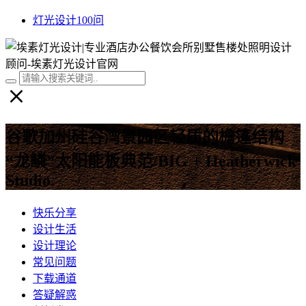
灯光设计100问
谷歌加州硅谷湾景园区轻质的檐篷结构
“龙鳞”太阳能板典范/BIG + Heatherwick
Studio
快乐分享
设计生活
设计理论
常见问题
下载通道
答疑解惑