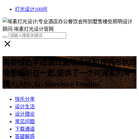
灯光设计100问
南非绿色学校通过景观设计和有机形状的
墙壁编织在一起,提供了一个可探索的环
境/GASS Architecture Studios
快乐分享
设计生活
设计理论
常见问题
下载通道
答疑解惑