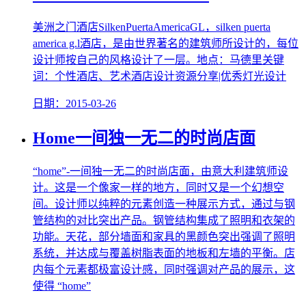
美洲之门酒店SilkenPuertaAmericaGL，silken puerta
america g.l酒店，是由世界著名的建筑师所设计的，每位
设计师按自己的风格设计了一层。地点：马德里关键
词：个性酒店、艺术酒店设计资源分享|优秀灯光设计
日期：2015-03-26
Home一间独一无二的时尚店面
“home”-一间独一无二的时尚店面，由意大利建筑师设
计。这是一个像家一样的地方，同时又是一个幻想空
间。设计师以纯粹的元素创造一种展示方式，通过与钢
管结构的对比突出产品。钢管结构集成了照明和衣架的
功能。天花，部分墙面和家具的黑颜色突出强调了照明
系统，并达成与覆盖树脂表面的地板和左墙的平衡。店
内每个元素都极富设计感，同时强调对产品的展示，这
使得 “home”