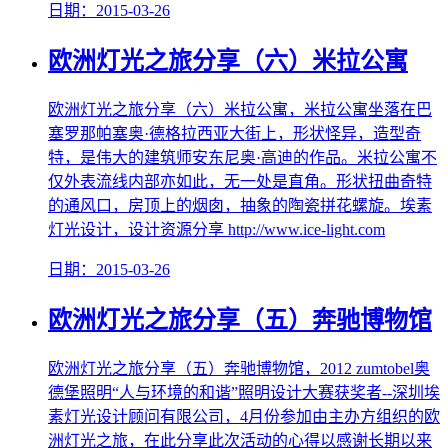
日期：2015-03-26
欧洲灯光之旅分享（六）米拉公寓
欧洲灯光之旅分享（六）米拉公寓，米拉公寓坐落在巴
塞罗那帕塞奥·德格拉西亚大街上，形状怪异，造型奇
特，是伟大的建筑师安东尼奥·高迪的作品。米拉公寓不
仅外表流线内部亦如此，无一处是直角。形状扭曲奇特
的通风口，房顶上的烟囱，抽象的陶瓷拼花螺旋。埃素
灯光设计，设计资源分享 http://www.ice-light.com
日期：2015-03-26
欧洲灯光之旅分享（五）奔驰博物馆
欧洲灯光之旅分享（五）奔驰博物馆，2012 zumtobel奥
德堡照明“人与环境的和谐”照明设计大赛获奖者--深圳埃
素灯光设计顾问有限公司，4月份参加由主办方组织的欧
洲灯光之旅，在此分享此次活动的心得以感谢长期以来