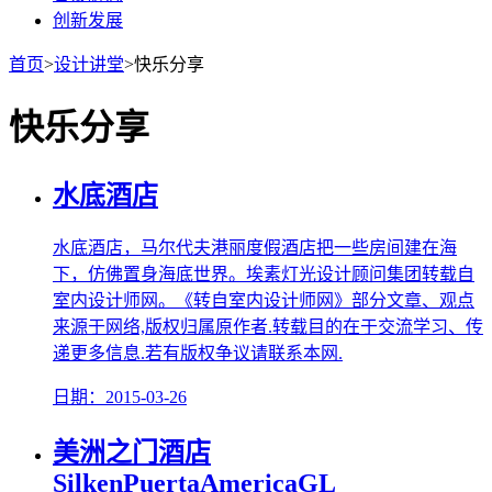
创新发展
首页
>
设计讲堂
>
快乐分享
快乐分享
水底酒店
水底酒店，马尔代夫港丽度假酒店把一些房间建在海
下，仿佛置身海底世界。埃素灯光设计顾问集团转载自
室内设计师网。《转自室内设计师网》部分文章、观点
来源于网络,版权归属原作者.转载目的在于交流学习、传
递更多信息.若有版权争议请联系本网.
日期：2015-03-26
美洲之门酒店
SilkenPuertaAmericaGL